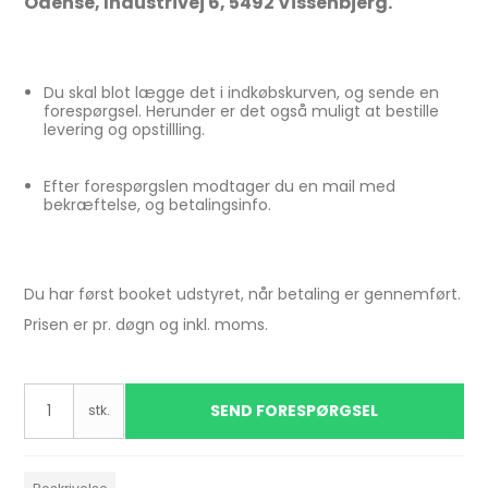
Odense, Industrivej 6, 5492 Vissenbjerg.
Du skal blot lægge det i indkøbskurven, og sende en
forespørgsel. Herunder er det også muligt at bestille
levering og opstillling.
Efter forespørgslen modtager du en mail med
bekræftelse, og betalingsinfo.
Du har først booket udstyret, når betaling er gennemført.
Prisen er pr. døgn og inkl. moms.
SEND FORESPØRGSEL
stk.