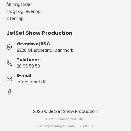
Åbningstider
Fragt og levering
Sitemap
JetSet Show Production
Ørvadsvej 55 C
8220 Gl. Brabrand, Danmark
Telefonnr.
20 95 59 59
E-mail
info@jetset.dk
2026 © JetSet Show Production.
CVR-nummer: 21386103
Bankoplysninger: 7445 - 1203900