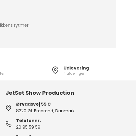
ikkens rytmer.
Udlevering
ter
4 afdelinger
JetSet Show Production
Ørvadsvej 55 C
8220 Gl. Brabrand, Danmark
Telefonnr.
20 95 59 59