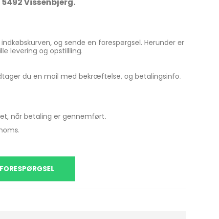
, 5492 Vissenbjerg.
i indkøbskurven, og sende en forespørgsel. Herunder er
le levering og opstillling.
dtager du en mail med bekræftelse, og betalingsinfo.
et, når betaling er gennemført.
 moms.
 FORESPØRGSEL